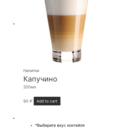
Напитки
Капучино
200мл
90
₽
Add to cart
*
Выберите вкус коктейля